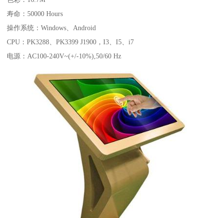
寿命：50000 Hours
操作系统：Windows、Android
CPU：PK3288、PK3399 J1900，I3、I5、i7
电源：AC100-240V~(+/-10%),50/60 Hz