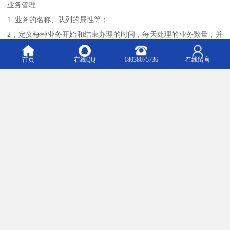
业务管理
1. 业务的名称、队列的属性等；
2，定义每种业务开始和结束办理的时间，每天处理的业务数量，并
能设置该业务是否暂停办理，并能实现上下午分开设置；
首页
在线QQ
18038075736
在线留言
3. 票号的顺序可以是所有业务混排，也可以是每项业务单排号，号
码是由业务号和顺序号两部分组成；
4.流程设置如优先级别，自动转移等；
5.系统能支持多窗口多业务处理方式，一个业务可以对应多个窗口，
也可以设定一个窗口办理多种业务，能根据需要灵活定义优先级
别，可按业务类型定义优先级也可通过中国工商网点业务系统提供
的身份识别确定号码优先级；若有人需同时办理多种业务，系统在
其办理完一种业务后自动将其转入另一业务队列中，一票到底，无
需重新取号排队；
6.良好的接口与兼容能力，能够实时与中国邮政网点业务系统数据通
讯，在顾客取号、营业员呼叫顾客以及相关功能操作的同时，都能
及时将信息发送到中国邮政网点业务系统，既体现出系统的协调统