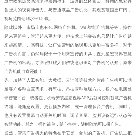
显示效果远比高清来得震撼得多，逼真的立体画面、鲜艳的色彩具
备强大的视觉冲击力。与普通液晶广告机比，其观赏范围更广阔，
视角范围达到水平140度。
除此以外，市场上也有4G网络广告机、Wifi智能广告机等等，操作
起来更简单，管理起来更方便。但技术上的突破也只是让广告机越
来越高清、、高科技，让广告营销的展现形式更加丰富多样，对于
广告机而言，仍然局限于一个用来宣传的工具，直到星宏视界智慧
广告机的出现，才彻底打破人们传统意识里对广告机的认知，原来
广告机能自宣还能！
先，加持了人工智能、大数据、云计算等技术的智能广告机可以满
足客户各种自宣需求，有壁挂、吊挂两种展现方式，客户在电脑登
录智能平台，或者在手机端安装星宏视界APP后就可控制智慧广告机
终端，能随意设置、更新播放内容、统一管理多台广告机。同时，
也具有设置屏幕自动开关机时间、调节音量、监测设备运行状态等
智慧功能。总之，操作简单，随心掌控，随时随地可以投广告。
当然，智慧广告机大的特色在于它是一台能的广告机。广告机主把