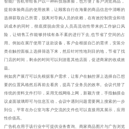
智能广告机带给客户以一种科技感体验，也方便了客户浏览商品，
提前体验商品的使用效果，让顾客自行在海量的商品信息中清晰的
选择获取自己所需，脱离对导购人员的依赖，在有效控制营业和培
训成本的同时，彻底摆脱由营业人员高流动性带来的工作缺口风
险，让销售工作能够持续有条不紊的进行下去,也节省了空间的占
用。例如在展厅使用了这款设备，客户会根据自己的需求，安装分
类在触控面板上选择筛选下来，然后针对性地到目的地，节省了找
门店的时间，剩余的时间可以到游逛其他店面，促进商家的收成效
益。
例如房产展厅可以先根据客户需求，让客户在触控屏上选择自己想
要的位置风格然后再前去看房，提高了业务员的效率。会议代替了
传统的资料文件打印，采用无线网络上网，新颖方便，手指触摸会
议桌面玻璃即可与信息互动，会议中遇到问题需要网上搜索的一步
到位，平常在办公室与客户交流的文件也可以直接用其展示，应用
性价值高。
广告机在用于该行业中可提供业务查询、商家商品图片与广告浏览