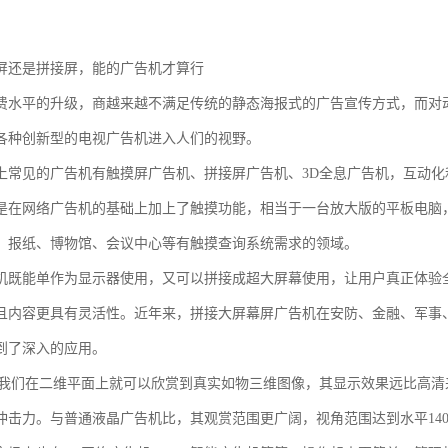
屏还是拼接屏，能的广告机才算行
费水平的升级，商越来越不满足传统的静态海报式的广告宣传方式，而对
各种创新型的电视广告机进入人们的视野。
上常见的广告机有触摸屏广告机、拼接屏广告机、3D全息广告机，互动
是在网络广告机的基础上加上了触摸功能，相当于一台放大版的平板电脑
、报纸、博物馆、会议中心等有触摸查询系统需求的领域。
机既能单作为显示器使用，又可以拼接成超大屏幕使用，让用户真正体验
且内容更具有灵活性。近年来，拼接大屏幕屏广告机在安防、金融、军事
到了深入的应用。
让我们在二维平面上就可以欣赏到真实如物三维图像，其显示效果远比高
冲击力。与普通液晶广告机比，其观赏范围更广阔，视角范围达到水平14