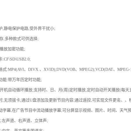
保护,静电保护电路,受外界干扰小;
G内存,多种款式可供选择;
卡播放加密功能;
CF\SD\USB2.0;
式:MP4(AVI、DIVX 、XVID);DVD(VOB、MPEG2);VCD(DAT、MPEG-1)
示功能:带万年历定时功能;
式:开机自动循环播放;支持时、日、月(周)定时播放,定时自动开关播放(每天
目时,无须拔卡,通过U盘添加及更新节目内容;通过遥控,可实现文件更名、、
置流动字幕,在广告节目中流动播放字幕;可分屏显示视频、图片、时间、天气
模式:左声道、右声道、立体声;
语言:中文、英文等多国语言;