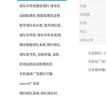
排队叫号机微信预约 排号机诊所 行政大厅营业厅取号机
亮度
电子白板
处理器
自助取票机 智能取票机定制 款式多样
自助服务终端
存储
取号排队机价格_取号排队机报价_取号排队机多少钱
台式查询机
电压
排队叫号机-排队叫号系统|取号机-液晶拼接屏-自助终端机
触摸查询机
待机功率
微信智能排队系统,预约排队,扫码排队,微信叫号
触控一体机
可定制的一
排队取号机_自助终端_自助签到一体机 支持定做
查询一体机
为简化广告
机场自助自动取票机机
排队叫号机
过多媒体播
手机维修广告图片灯箱
信息发布软件
android广告机
预约排队系统-排队排队时-排动排号系统和排队的使用方法