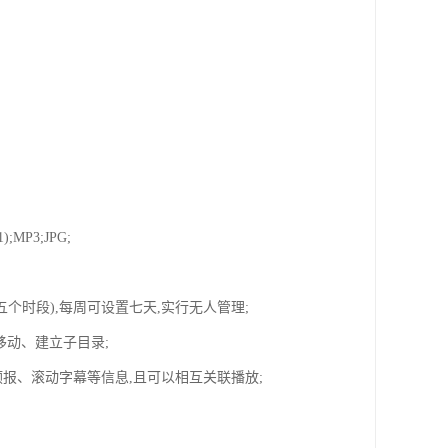
;MP3;JPG;
五个时段),每周可设置七天,实行无人管理;
移动、建立子目录;
预报、滚动字幕等信息,且可以相互关联播放;