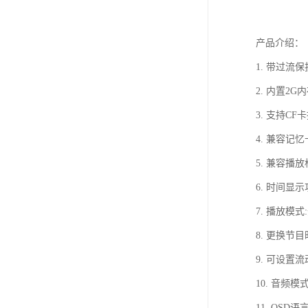
产品介绍：
1. 带过流
2. 内置2
3. 支持CF
4. 兼容记忆卡:
5. 兼容播放格
6. 时间显
7. 播放模
8. 更换节
9. 可设
10. 音频
11. OSD