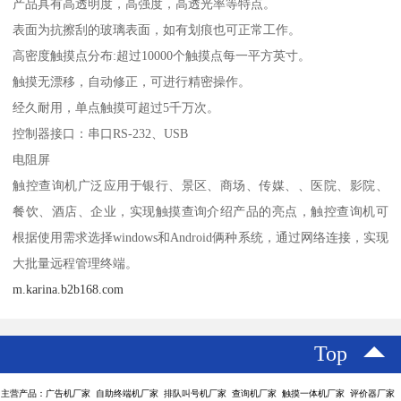
产品具有高透明度，高强度，高透光率等特点。
表面为抗擦刮的玻璃表面，如有划痕也可正常工作。
高密度触摸点分布:超过10000个触摸点每一平方英寸。
触摸无漂移，自动修正，可进行精密操作。
经久耐用，单点触摸可超过5千万次。
控制器接口：串口RS-232、USB
电阻屏
触控查询机广泛应用于银行、景区、商场、传媒、、医院、影院、
餐饮、酒店、企业，实现触摸查询介绍产品的亮点，触控查询机可
根据使用需求选择windows和Android俩种系统，通过网络连接，实现
大批量远程管理终端。
m.karina.b2b168.com
Top
主营产品：广告机厂家 自助终端机厂家 排队叫号机厂家 查询机厂家 触摸一体机厂家 评价器厂家