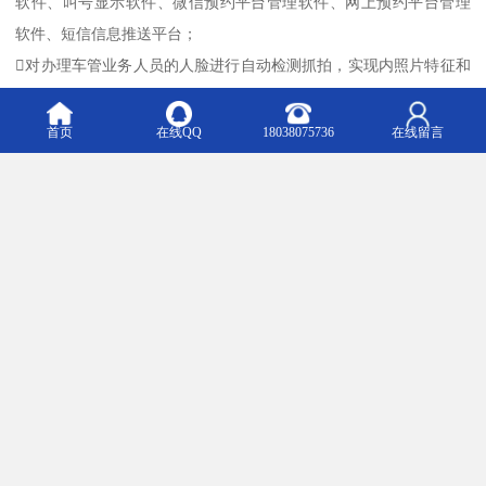
软件、叫号显示软件、微信预约平台管理软件、网上预约平台管理
软件、短信信息推送平台；
对办理车管业务人员的人脸进行自动检测抓拍，实现内照片特征和
实时人脸照片特征进行比对识别，来甄别持证人和是否为同一身
份，有效解决泛滥、冒名顶替、人证不符、验证单位无法核实真伪
首页
在线QQ
18038075736
在线留言
等问题，使持企图蒙混过关者无处遁形。
人证识别系统采用的免驱型高清摄像机，搭配一套成熟稳定的人证
比对系统，内嵌第三代证人脸识别算法库，精度更高，识别速度更
快，不再依靠人工的方式观察来判断人与的对应，避免身份核实过
程中的漏洞产生，1-2秒即可完成一次的验证过程
通过系统管理客户端，实时对服务人员的服务质量进行，发现问
题，解决问题。通过发现问题及时体现具体责任人，进行有效处
理，有理有据。
通过系统对整个服务过程进行详细跟踪，遇到障碍及时调源支援，
保证大厅正常运行秩序。对各企业办事人员发生的问题处理结果进
行分析，有效部署组织可用资源。