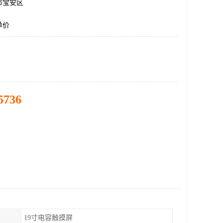
市宝安区
单价
5736
19寸电容触摸屏