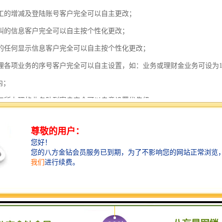
员工的增减及登陆账号客户完全可以自主更改；
呼叫的信息客户完全可以自主按个性化更改；
屏的任何显示信息客户完全可以自主按个性化更改；
理各项业务的序号客户完全可以自主设置，如：业务或理财金业务可设为1-20
号内；
员工所办理的业务队列客户完全可以自意设置优先级；
上的文字内容、图案、业务名称、时间格式、更改字体及大小、纸张长短等
支持播放背景音乐，音乐曲目完全由客户自主选择；
支持在值班经理处增设软件，处理各种状况；
支持高清晰度等离子显示器、大屏幕、电视墙等多种显示设备，显示丰富的
支持连接互联网络，可实现远程；
设有扩展功能，当需要有关统计和管理数据时，可热键激活管理软件并打印
可根据需要配置客户评价器及排队信息（短信）提示功能