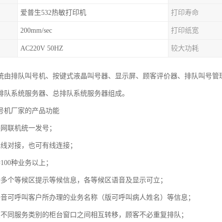
爱普生532热敏打印机
打印寿命
200mm/sec
打印纸宽
AC220V 50HZ
较大功耗
统由排队叫号机、按键式液晶叫号器、显示屏、顾客评价器、排队叫号管
排队系统服务器、总排队系统服务器组成。
号机厂家的产品功能
联网联机统一发号；
无线对接，也可有线连接；
100种业务以上；
持多个等候区提示等候信息，各等候区语音及显示可立；
语音可呼叫客户所办理的业务名称（版可呼叫病人姓名）等信息；
在不同服务类别的柜台窗口之间相互转移，顾客不必重复排队；