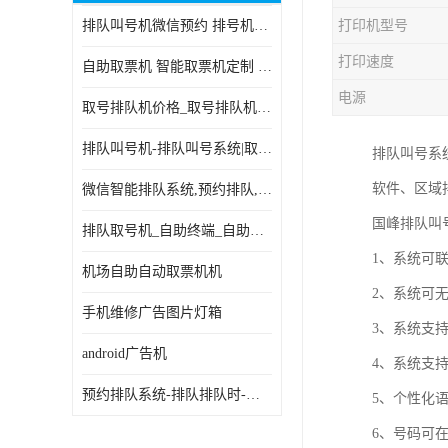
排队叫号机微信预约 排号机诊所 行政大厅营业厅取号机
打印机型号
电子白板
打印速度
自助取票机 智能取票机定制 款式多样
自助服务终端
电源
取号排队机价格_取号排队机报价_取号排队机多少钱
台式查询机
排队叫号机-排队叫号系统|取号机-液晶拼接屏-自助终端机
排队叫号系
触摸查询机
软件、区域
微信智能排队系统,预约排队,扫码排队,微信叫号
触控一体机
国峰排队叫
排队取号机_自助终端_自助签到一体机 支持定做
查询一体机
1、系统可
机场自助自动取票机机
排队叫号机
2、系统可
手机维修广告图片灯箱
3、系统支持
信息发布软件
android广告机
4、系统支
预约排队系统-排队排队时-排动排号系统和排队的使用方法
5、个性化
6、号码可