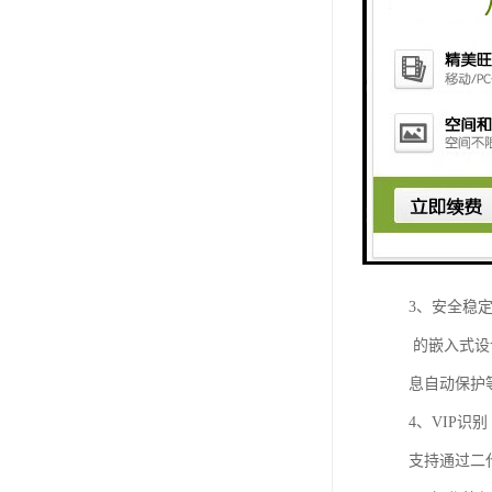
三、国峰排
1、系统设
有线无线多
务办理模式
2、系统模
系统设计按
证了良好的
3、安全稳
的嵌入式设计
息自动保护
4、VIP识别
支持通过二