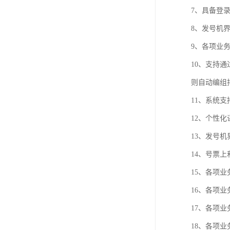
7、具备登
8、发号机
9、各项业
10、支持
则自动编组
11、系统
12、个性
13、发号
14、号票
15、各项
16、各项
17、各项
18、各项