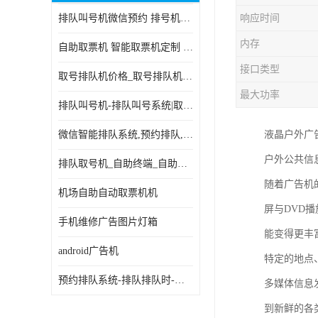
排队叫号机微信预约 排号机诊所 行政大厅营业厅取号机
响应时间
电子白板
内存
自助取票机 智能取票机定制 款式多样
自助服务终端
接口类型
取号排队机价格_取号排队机报价_取号排队机多少钱
台式查询机
最大功率
排队叫号机-排队叫号系统|取号机-液晶拼接屏-自助终端机
触摸查询机
微信智能排队系统,预约排队,扫码排队,微信叫号
液晶户外广
触控一体机
户外公共信
排队取号机_自助终端_自助签到一体机 支持定做
查询一体机
随着广告机
机场自助自动取票机机
排队叫号机
屏与DVD
手机维修广告图片灯箱
能变得更丰
信息发布软件
android广告机
特定的地点
预约排队系统-排队排队时-排动排号系统和排队的使用方法
多媒体信息
到新鲜的各