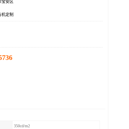
市宝安区
告机定制
5736
350cd/m2